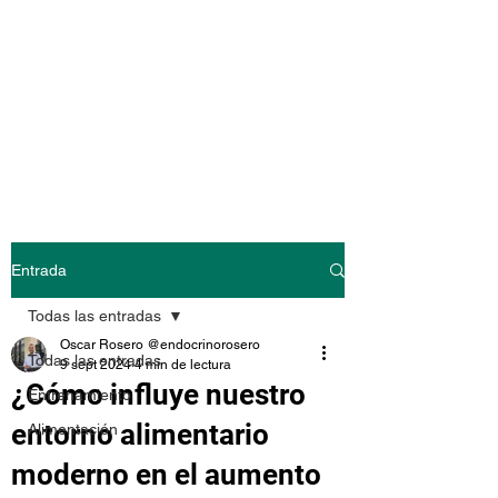
@endocrinoroser
o
Entrada
Todas las entradas
Oscar Rosero @endocrinorosero
Todas las entradas
9 sept 2024
4 min de lectura
¿Cómo influye nuestro
Entrenamiento
entorno alimentario
Alimentación
moderno en el aumento