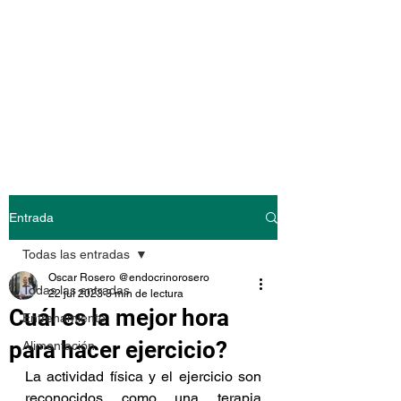
@endocrinoroser
o
Entrada
Todas las entradas
Oscar Rosero @endocrinorosero
Todas las entradas
22 jul 2023
3 min de lectura
Cuál es la mejor hora
Entrenamiento
para hacer ejercicio?
Alimentación
La actividad física y el ejercicio son 
reconocidos como una terapia 