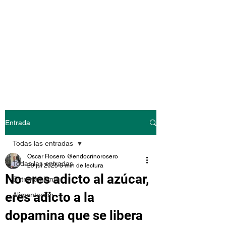
@endocrinoroser
o
Entrada
Todas las entradas
Oscar Rosero @endocrinorosero
Todas las entradas
29 jul 2025
3 min de lectura
No eres adicto al azúcar,
Entrenamiento
eres adicto a la
Alimentación
dopamina que se libera