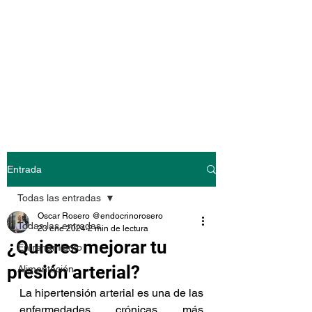
@endocrinoroser
o
Entrada
Todas las entradas
Oscar Rosero @endocrinorosero
Todas las entradas
23 ene 2024
2 min de lectura
¿Quieres mejorar tu
Entrenamiento
presión arterial?
Alimentación
La hipertensión arterial es una de las 
enfermedades crónicas más 