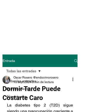
@endocrinoroser
o
Entrada
Todas las entradas
Oscar Rosero @endocrinorosero
Todas las entradas
13 sept 2024
3 min de lectura
Dormir Tarde Puede
Entrenamiento
Costarte Caro
Alimentación
La diabetes tipo 2 (T2D) sigue 
siendo una preocupación creciente a 