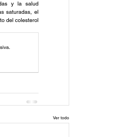
as y la salud 
cardiovascular ha sido un tema ampliamente discutido. De todas las grasas saturadas, el 
 del colesterol 
siva.
Ver todo