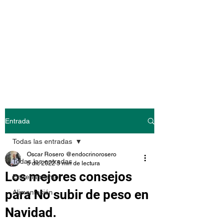
@endocrinoroser
o
Entrada
Todas las entradas
Oscar Rosero @endocrinorosero
Todas las entradas
5 dic 2022
5 min de lectura
Los mejores consejos
Entrenamiento
para No subir de peso en
Alimentación
Navidad.