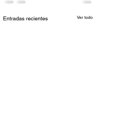
Ver todo
Entradas recientes
Aplicaciones Clín
del Colágeno y e