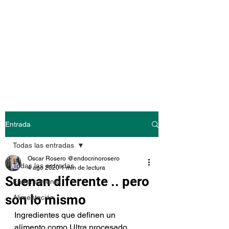
@endocrinoroser
o
Entrada
Todas las entradas
Oscar Rosero @endocrinorosero
Todas las entradas
4 ago 2020
1 min de lectura
Suenan diferente .. pero
Entrenamiento
son lo mismo
Alimentación
Ingredientes que definen un 
alimento como Ultra procesado