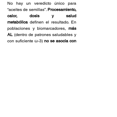
No hay un veredicto único para 
“aceites de semillas”. 
Procesamiento, 
calor, dosis y salud 
metabólica
 definen el resultado. En 
poblaciones y biomarcadores, 
más 
AL
 (dentro de patrones saludables y 
con suficiente ω-3) 
no se asocia con 
más inflamación
.
El problema no es solo el aceite: 
es 
el contexto
 (térmico, dietario y 
metabólico) en el que lo usamos.
Por mi parte ante la 
incertidumbre prefiero 
apelar al principio de 
precaución.