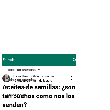
@endocrinoroser
o
Entrada
Todas las entradas
Oscar Rosero @endocrinorosero
Todas las entradas
13 ago 2025
4 min de lectura
Aceites de semillas: ¿son
Entrenamiento
tan buenos como nos los
Alimentación
venden?