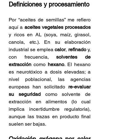
Definiciones y procesamiento
Por “aceites de semillas” me refiero 
aquí a 
aceites vegetales procesados
y ricos en AL (soya, maíz, girasol, 
canola, etc.). En su elaboración 
industrial se emplea 
calor
, 
refinado
 y, 
con frecuencia, 
solventes de 
extracción
 como 
hexano
. El hexano 
es neurotóxico a dosis elevadas; a 
nivel poblacional, las agencias 
europeas han solicitado 
re-evaluar 
su seguridad
 como solvente de 
extracción en alimentos (lo cual 
implica incertidumbre regulatoria), 
aunque las trazas en producto final 
suelen ser bajas.
Oxidación exógena por calor 