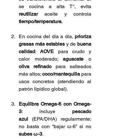
se cocina a alta T°, evita 
reutilizar
 aceite y controla 
tiempo/temperatura
.
En cocina del día a día, 
prioriza 
grasas más estables
 y de 
buena 
calidad
: 
AOVE
 para crudo y 
calor moderado; 
aguacate
 o 
oliva refinado
 para salteados 
más altos; 
coco/mantequilla
 para 
usos concretos (atendiendo al 
patrón lipídico global).
Equilibra Omega-6 con Omega-
3
: incluye 
pescado 
azul
 (EPA/DHA) regularmente; 
no basta con “bajar ω-6” si no 
subes ω-3
.