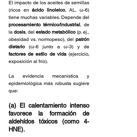
El impacto de los aceites de semillas 
(ricos en 
ácido linoleico
, AL, ω-6) 
tiene muchas variables. Depende del 
procesamiento térmico/industrial
, de 
la 
dosis
, del 
estado metabólico
 (p. ej., 
obesidad vs. normopeso), del 
patrón 
dietario
 (ω-6 junto a ω-3) y de 
factores de estilo de vida
 (ejercicio, 
exposición al frío).
La evidencia mecanística y 
epidemiológica más robusta sugiere 
que:
(a) El calentamiento intenso 
favorece la formación de 
aldehídos tóxicos (como 4-
HNE).