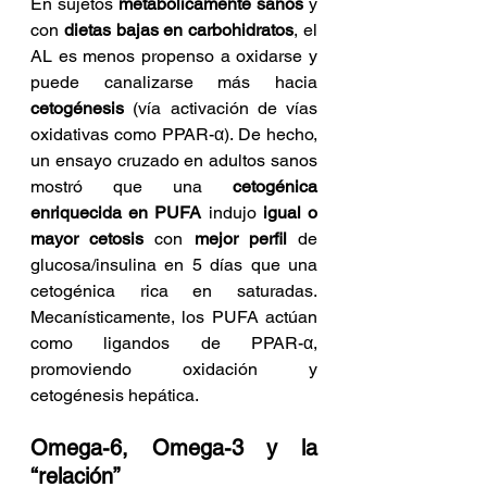
En sujetos 
metabólicamente sanos
 y 
con 
dietas bajas en carbohidratos
, el 
AL es menos propenso a oxidarse y 
puede canalizarse más hacia 
cetogénesis
 (vía activación de vías 
oxidativas como PPAR-α). De hecho, 
un ensayo cruzado en adultos sanos 
mostró que una 
cetogénica 
enriquecida en PUFA
 indujo 
igual o 
mayor cetosis
 con 
mejor perfil
 de 
glucosa/insulina en 5 días que una 
cetogénica rica en saturadas. 
Mecanísticamente, los PUFA actúan 
como ligandos de PPAR-α, 
promoviendo oxidación y 
cetogénesis hepática.
Omega-6, Omega-3 y la 
“relación”