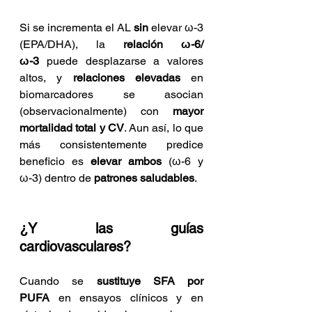
Si se incrementa el AL 
sin
 elevar ω-3 
(EPA/DHA), la 
relación ω-6/
ω-3
 puede desplazarse a valores 
altos, y 
relaciones elevadas
 en 
biomarcadores se asocian 
(observacionalmente) con 
mayor 
mortalidad total y CV
. Aun así, lo que 
más consistentemente predice 
beneficio es 
elevar ambos
 (ω-6 y 
ω-3) dentro de 
patrones saludables
.
¿Y las guías 
cardiovasculares?
Cuando se 
sustituye SFA por 
PUFA
 en ensayos clínicos y en 