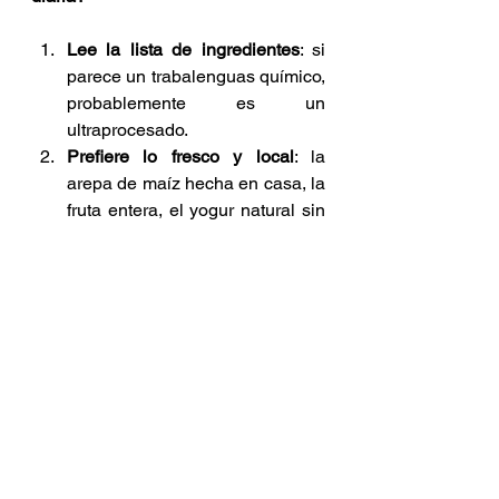
Lee la lista de ingredientes
: si 
parece un trabalenguas químico, 
probablemente es un 
ultraprocesado.
Prefiere lo fresco y local
: la 
arepa de maíz hecha en casa, la 
fruta entera, el yogur natural sin 
azúcar.
No te dejes engañar por el 
marketing
: las etiquetas “light”, 
“integral” o “con vitaminas” 
muchas veces son distractores.
Valora lo simple
: un huevo al 
desayuno, una arepa hecha en 
casa, una ensalada de tomate y 
aguacate. Eso sí es comida real.