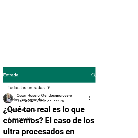
@endocrinoroser
o
Entrada
Todas las entradas
Oscar Rosero @endocrinorosero
Todas las entradas
9 sept 2025
3 min de lectura
¿Qué tan real es lo que
Entrenamiento
comemos? El caso de los
Alimentación
ultra procesados en